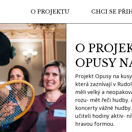
O PROJEKTU
CHCI SE PŘI
O PROJE
OPUSY N
Projekt Opusy na kusy 
která zaznívají v Rudol
měli velký a neopakova
rozu- mět řeči hudby. 
koncerty vážné hudby. 
učiteli hodiny aktiv- 
hravou formou.