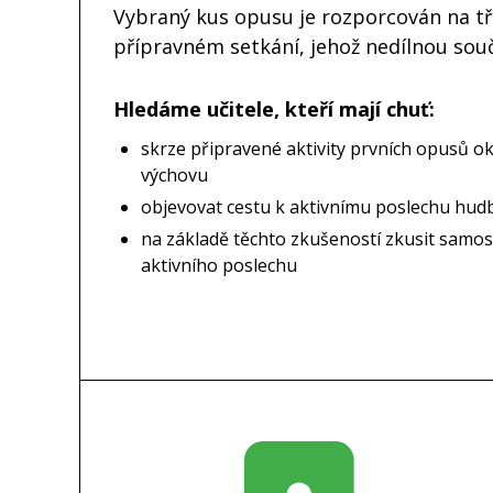
Vybraný kus opusu je rozporcován na tři
přípravném setkání, jehož nedílnou souč
Hledáme učitele, kteří mají chuť:
skrze připravené aktivity prvních opusů o
výchovu
objevovat cestu k aktivnímu poslechu hud
na základě těchto zkušeností zkusit samost
aktivního poslechu