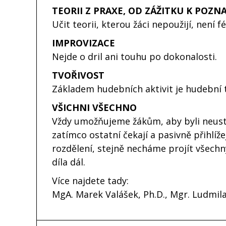
TEORII Z PRAXE, OD ZÁŽITKU K POZN
Učit teorii, kterou žáci nepoužijí, není f
IMPROVIZACE
Nejde o dril ani touhu po dokonalosti.
TVOŘIVOST
Základem hudebních aktivit je hudební t
VŠICHNI VŠECHNO
Vždy umožňujeme žákům, aby byli neustá
zatímco ostatní čekají a pasivně přihlíž
rozdělení, stejně necháme projít všech
díla dál.
Více najdete tady:
MgA. Marek Valášek, Ph.D., Mgr. Ludmil