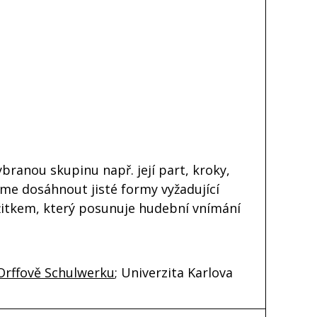
ranou skupinu např. její part, kroky,
ceme dosáhnout jisté formy vyžadující
ážitkem, který posunuje hudební vnímání
Orffově Schulwerku
; Univerzita Karlova