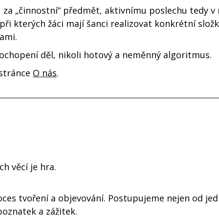
za „činnostní“ předmět, aktivnímu poslechu tedy v 
ři kterých žáci mají šanci realizovat konkrétní složk
ami.
pochopení děl, nikoli hotový a neměnný algoritmus.
 stránce
O nás
.
h věcí je hra.
oces tvoření a objevování. Postupujeme nejen od jedn
oznatek a zážitek.