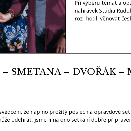
Při výběru témat a op
nahrávek Studia Rudolf
roz- hodli věnovat če
 – SMETANA – DVOŘÁK –
svědčení, že naplno prožitý poslech a opravdové set
ůže odehrát, jsme-li na ono setkání dobře připraven