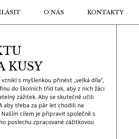
HLÁSIT
O NÁS
KONTAKTY
KTU
A KUSY
vznikl s myšlenkou přinést „velká díla”,
finu do školních tříd tak, aby z nich žáci
telný zážitek. Aby se skutečně učili
A aby třeba za pár let chodili na
Naším cílem je připravit společně s
ního poslechu zpracované zážitkovou