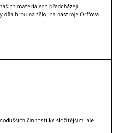
našich materiálech předcházejí
y díla hrou na tělo, na nástroje Orffova
odušších činností ke složitějším, ale