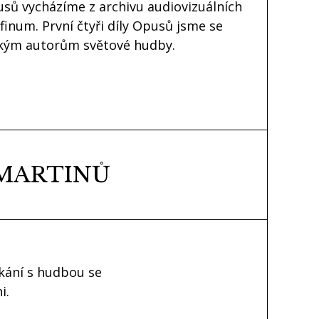
usů vycházíme z archivu audiovizuálních
inum. První čtyři díly Opusů jsme se
ským autorům světové hudby.
 MARTINŮ
kání s hudbou se
i.