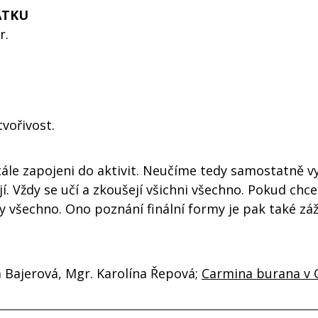
ATKU
ér.
vořivost.
le zapojeni do aktivit. Neučíme tedy samostatně vyb
ejí. Vždy se učí a zkoušejí všichni všechno. Pokud ch
ny všechno. Ono poznání finální formy je pak také z
a Bajerová, Mgr. Karolína Řepová;
Carmina burana v 